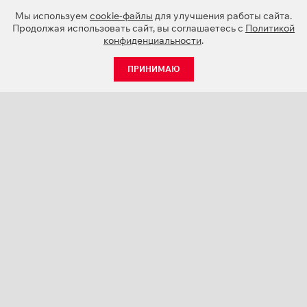
Мы используем
cookie-файлы
для улучшения работы сайта.
Продолжая использовать сайт, вы соглашаетесь с
Политикой
конфиденциальности
.
ПРИНИМАЮ
КАТАЛОГ
НОВОСТИ
О КОМПАНИИ
ПРОЕКТЫ
СЕРВИС
КОНТАКТЫ
КАТАЛОГИ ПРОДУКЦИИ (PDF)
ПАЛИТРЫ ЦВЕТОВ
ПЕРСОНАЛИЗАЦИЯ