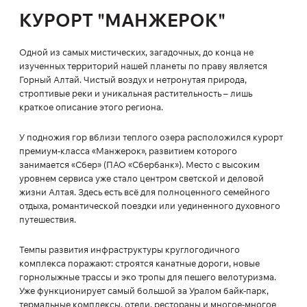
КУРОРТ "МАНЖЕРОК"
Одной из самых мистических, загадочных, до конца не
изученных территорий нашей планеты по праву является
Горный Алтай. Чистый воздух и нетронутая природа,
строптивые реки и уникальная растительность – лишь
краткое описание этого региона.
У подножия гор вблизи теплого озера расположился курорт
премиум-класса «Манжерок», развитием которого
занимается «Сбер» (ПАО «Сбербанк»). Место с высоким
уровнем сервиса уже стало центром светской и деловой
жизни Алтая. Здесь есть всё для полноценного семейного
отдыха, романтической поездки или уединенного духовного
путешествия.
Темпы развития инфраструктуры круглогодичного
комплекса поражают: строятся канатные дороги, новые
горнолыжные трассы и эко тропы для пешего велотуризма.
Уже функционирует самый большой за Уралом байк-парк,
термальные комплексы, отели, рестораны и многое-многое