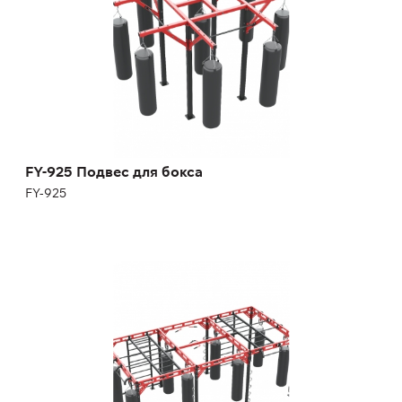
Высота:
275 см
Ширина:
350 см
FY-925 Подвес для бокса
FY-925
FY-978 Подвес многофункциональный для
бокса
FY-978
Длина:
600 см
Высота:
250 см
Ширина:
290 см