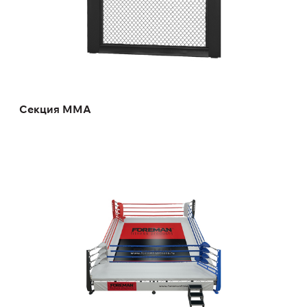
Длина:
233/290/365 см
Высота:
181 см
Ширина:
10 см
Секция MMA
OR-55 Ринг боксерский
OR-55
Длина:
500 см
Ширина:
500 см