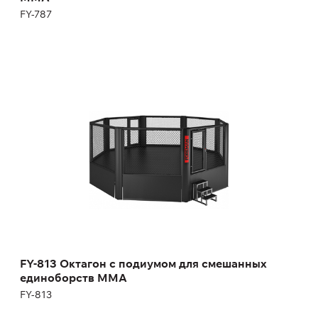
FY-787
FY-813 Октагон с подиумом для смешанных
единоборств MMA
FY-813
Длина:
658 см
Высота:
268 см
Ширина:
658 см
Масса:
1780 кг
FY-813 Октагон с подиумом для смешанных
единоборств MMA
FY-813