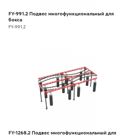
FY-991.2 Подвес многофункциональный для
бокса
FY-991.2
FY-1268.2 Подвес многофункциональный
для бокса
FY-1268.2
волнистый рукоход;
каретки для передвижных боксерских мешков.
Длина:
850 см
Высота:
325 см
Ширина:
550 см
FY-1268.2 Подвес многофункциональный для