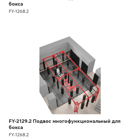
бокса
FY-1268.2
FY-2129.2 Подвес многофункциональный
для бокса
FY-1268.2
волнистый рукоход;
каретки для передвижных боксерских мешков.
Длина:
1000 см
Высота:
263 см
Ширина:
400 см
Масса:
кг
FY-2129.2 Подвес многофункциональный для
бокса
FY-1268.2