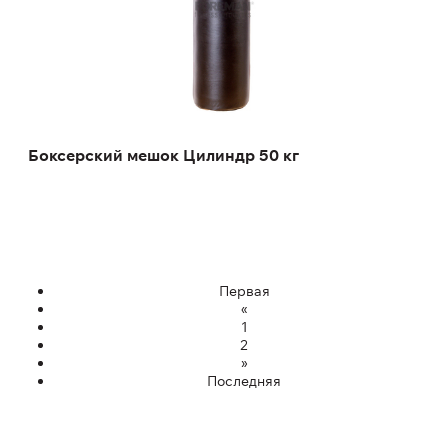
Высота:
120 см
Масса:
50 кг
Боксерский мешок Цилиндр 50 кг
Первая
«
1
2
»
Последняя