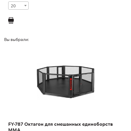
20
Вы выбрали:
FY-787 Октагон для смешанных
единоборств ММА
FY-787
Длина:
658 см
Высота:
192 см
Ширина:
658 см
Масса:
1255 кг
FY-787 Октагон для смешанных единоборств
ММА