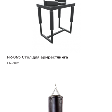
Длина:
93 см
Высота:
116 см
Ширина:
69 см
Масса:
54 кг
FR-865 Стол для армрестлинга
FR-865
Боксерский мешок Цилиндр 50 кг