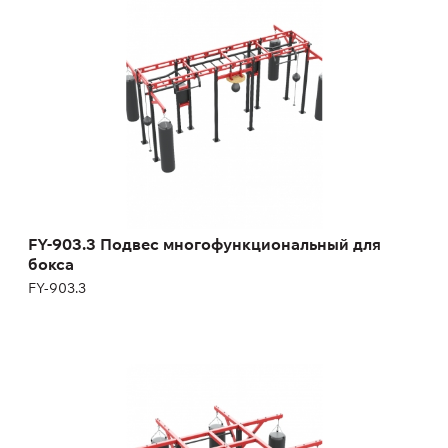
FY-903.3
Длина:
500 см
Высота:
280 см
Ширина:
300 см
FY-903.3 Подвес многофункциональный для
бокса
FY-903.3
FY-925 Подвес для бокса
FY-925
Длина:
350 см