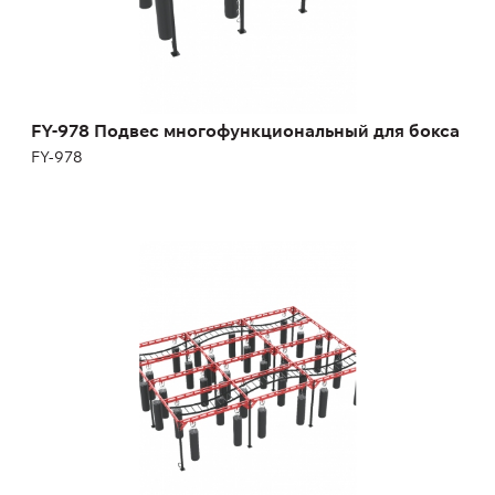
FY-978 Подвес многофункциональный для бокса
FY-978
FY-991.2 Подвес многофункциональный для
бокса
FY-991.2
волнистый рукоход;
каретки для передвижных боксерских мешков.
Длина:
1050 см
Высота:
275 см
Ширина:
740 см