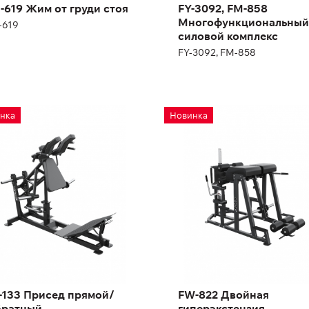
-619 Жим от груди стоя
FY-3092, FM-858
Многофункциональный
-619
силовой комплекс
FY-3092, FM-858
-133 Присед
FW-822 Двойная
нка
Новинка
ямой/Обратный
гиперэкстензия
133
FW-822
ина:
205 см
ота:
136 см
рина:
161.5 см
-133 Присед прямой/
FW-822 Двойная
ратный
гиперэкстензия