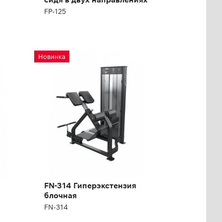
FP-125
FN-314
Новинка
Гиперэкстензия
блочная
FN-314
FN-314 Гиперэкстензия
блочная
FN-314