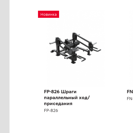
FP-826 Шраги
FN
Новинка
параллельный ход/
но
приседания
FN-
FP-826
Дл
Выс
Ши
Мас
FP-826 Шраги
FN
Кол
параллельный ход/
FN
приседания
FP-826