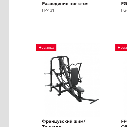
Разведение ног стоя
FG
FP-131
FG
Французский жим/
FP
Новинка
Нови
Трицепс
пр
FG-621
FP-
Дл
Выс
Ши
Французский жим/
FP
Трицепс
Об