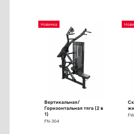
Вертикальная/
Ск
Новинка
Нови
Горизонтальная тяга
фр
(2 в 1)
FW
FN-304
Дл
Выс
Ши
Ма
Вертикальная/
Ск
Горизонтальная тяга (2 в
ж
1)
FW
FN-304