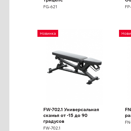
FG-621
FP
FW-702.1
FN
Новинка
Нови
Универсальная
ра
скамья от -15 до 90
FN-
градусов
FW-702.1
Длина:
139 см
FW-702.1 Универсальная
FN
Высота:
47 см
скамья от -15 до 90
ра
градусов
FN
FW-702.1