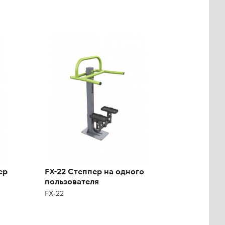
FX-22 Степпер на
одного пользователя
FX-22
Длина:
75 см
Высота:
150 см
Ширина:
110 см
Масса:
65 кг
ер
FX-22 Степпер на одного
пользователя
FX-22