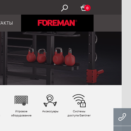
0
ТАКТЫ
Игровое
Аксессуары
Системы
ы
оборудование
доступа Gantner