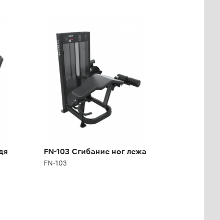
FN-103 Сгибание ног
лежа
FN-103
Длина:
89 см
Высота:
137 см
Ширина:
115 см
дя
FN-103 Сгибание ног лежа
Масса плит:
95 кг
FN-103
Кол-во плит:
21