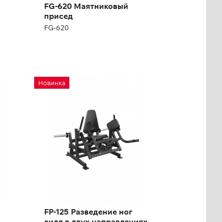
FG-620 Маятниковый
присед
FG-620
FP-125 Разведение
Новинка
ног сидя в двух
направлениях
FP-125
FP-125 Разведение ног
сидя в двух направлениях