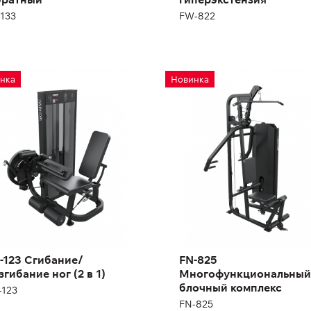
-133
FW-822
-123 Сгибание/
FN-825
нка
Новинка
згибание ног (2 в 1)
Многофункциональный
блочный комплекс
123
FN-825
-123 Сгибание/
FN-825
згибание ног (2 в 1)
Многофункциональный
блочный комплекс
-123
FN-825