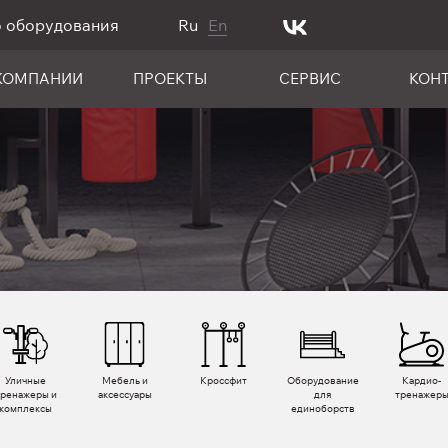
о оборудования
Ru
En
КОМПАНИИ
ПРОЕКТЫ
СЕРВИС
КОН
Уличные
Мебель и
Кроссфит
Оборудование
Кардио­
тренажеры и
аксессуары
для
тренажер
комплексы
единоборств