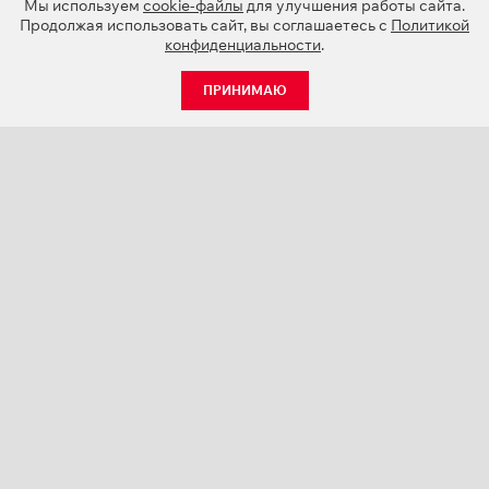
Мы используем
cookie-файлы
для улучшения работы сайта.
Продолжая использовать сайт, вы соглашаетесь с
Политикой
конфиденциальности
.
ПРИНИМАЮ
КАТАЛОГ
НОВОСТИ
О КОМПАНИИ
ПРОЕКТЫ
СЕРВИС
КОНТАКТЫ
КАТАЛОГИ ПРОДУКЦИИ (PDF)
ПАЛИТРЫ ЦВЕТОВ
ПЕРСОНАЛИЗАЦИЯ