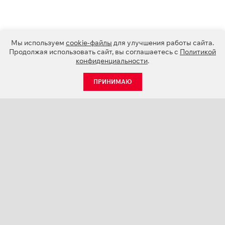
Мы используем
cookie-файлы
для улучшения работы сайта.
Продолжая использовать сайт, вы соглашаетесь с
Политикой
конфиденциальности
.
ПРИНИМАЮ
КАТАЛОГ
НОВОСТИ
О КОМПАНИИ
ПРОЕКТЫ
СЕРВИС
КОНТАКТЫ
КАТАЛОГИ ПРОДУКЦИИ (PDF)