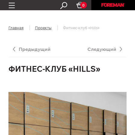
0
Главная
Проекты
Фитнес-клуб «Hills»
Предыдущий
Следующий
ФИТНЕС-КЛУБ «HILLS»