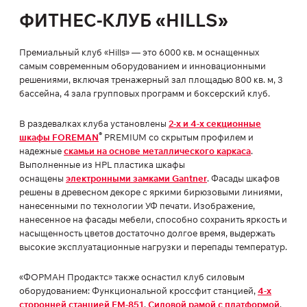
ФИТНЕС-КЛУБ «HILLS»
Премиальный клуб «Hills» — это 6000 кв. м оснащенных
самым современным оборудованием и инновационными
решениями, включая тренажерный зал площадью 800 кв. м, 3
бассейна, 4 зала групповых программ и боксерский клуб.
В раздевалках клуба установлены
2-х и 4-х секционные
®
шкафы FOREMAN
PREMIUM со скрытым профилем и
надежные
скамьи на основе металлического каркаса
.
Выполненные из HPL пластика шкафы
оснащены
электронными замками Gantner
. Фасады шкафов
решены в древесном декоре с яркими бирюзовыми линиями,
нанесенными по технологии УФ печати. Изображение,
нанесенное на фасады мебели, способно сохранить яркость и
насыщенность цветов достаточно долгое время, выдержать
высокие эксплуатационные нагрузки и перепады температур.
«ФОРМАН Продактс» также оснастил клуб силовым
оборудованием: Функциональной кроссфит станцией,
4-х
сторонней станцией FM-851
,
Силовой рамой с платформой
,