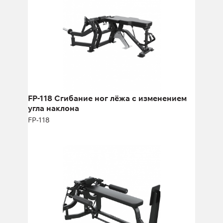
FP-118 Сгибание ног лёжа с изменением
угла наклона
FP-118
FP-408 Горизонтальное сведение рук
с валиками
FP-408