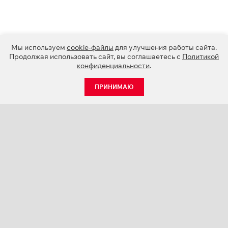
Мы используем
cookie-файлы
для улучшения работы сайта.
Продолжая использовать сайт, вы соглашаетесь с
Политикой
конфиденциальности
.
ПРИНИМАЮ
КАТАЛОГ
НОВОСТИ
О КОМПАНИИ
ПРОЕКТЫ
СЕРВИС
КОНТАКТЫ
КАТАЛОГИ ПРОДУКЦИИ (PDF)