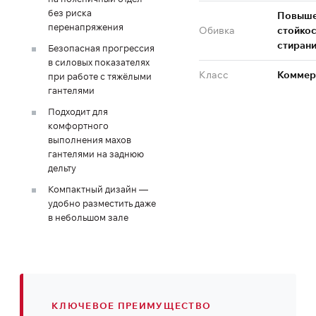
без риска
Повыше
перенапряжения
Обивка
стойкос
стиран
Безопасная прогрессия
в силовых показателях
Класс
Коммер
при работе с тяжёлыми
гантелями
Подходит для
комфортного
выполнения махов
гантелями на заднюю
дельту
Компактный дизайн —
удобно разместить даже
в небольшом зале
КЛЮЧЕВОЕ ПРЕИМУЩЕСТВО