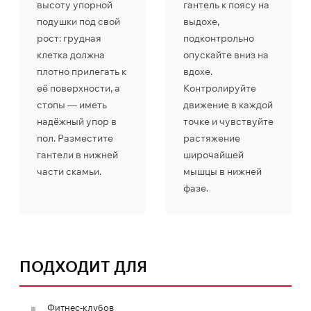
высоту упорной
гантель к поясу на
подушки под свой
выдохе,
рост: грудная
подконтрольно
клетка должна
опускайте вниз на
плотно прилегать к
вдохе.
её поверхности, а
Контролируйте
стопы — иметь
движение в каждой
надёжный упор в
точке и чувствуйте
пол. Разместите
растяжение
гантели в нижней
широчайшей
части скамьи.
мышцы в нижней
фазе.
ПОДХОДИТ ДЛЯ
Фитнес-клубов