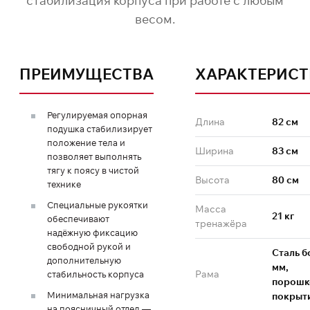
стабилизация корпуса при работе с любым
весом.
ПРЕИМУЩЕСТВА
ХАРАКТЕРИС
Регулируемая опорная
Длина
82 см
подушка стабилизирует
положение тела и
Ширина
83 см
позволяет выполнять
тягу к поясу в чистой
Высота
80 см
технике
Специальные рукоятки
Масса
21 кг
обеспечивают
тренажёра
надёжную фиксацию
свободной рукой и
Сталь б
дополнительную
мм,
Рама
стабильность корпуса
порошк
Минимальная нагрузка
покрыт
на поясничный отдел —