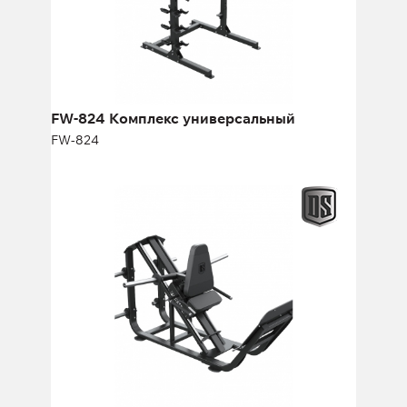
Длина:
153 см
Высота:
250 см
Ширина:
132 см
FW-824 Комплекс универсальный
FW-824
FP-127 Гакк присед / икроножные
FP-127
квадрицепса,
передней поверхности бедра,
а также мышц внутренней поверхности бедра,
ягодиц и икроножных мышц.