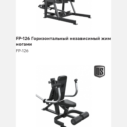
Длина:
253 см
Высота:
168 см
Ширина:
127 см
FP-126 Горизонтальный независимый жим
ногами
FP-126
FP-209 Жим для трицепсов
FP-209