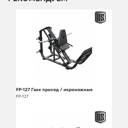
FP-127 Гакк присед / икроножные
FP-127
квадрицепса,
передней поверхности бедра,
а также мышц внутренней поверхности бедра,
ягодиц и икроножных мышц.
FP-127 Гакк присед / икроножные
FP-127
FW-415 Жим на наклонной скамье с
подачей гантелей
FW-415