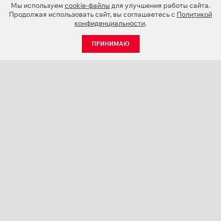
Мы используем
cookie-файлы
для улучшения работы сайта.
Продолжая использовать сайт, вы соглашаетесь с
Политикой
конфиденциальности
.
ПРИНИМАЮ
КАТАЛОГ
НОВОСТИ
О КОМПАНИИ
ПРОЕКТЫ
СЕРВИС
КОНТАКТЫ
КАТАЛОГИ ПРОДУКЦИИ (PDF)
ПАЛИТРЫ ЦВЕТОВ
ПЕРСОНАЛИЗАЦИЯ