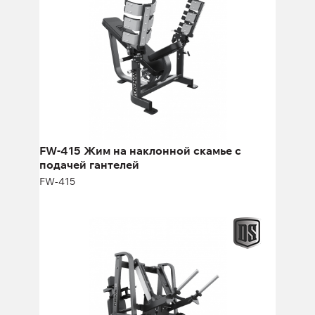
FW-415 Жим на наклонной скамье с
подачей гантелей
FW-415
FP-126 Горизонтальный независимый
жим ногами
FP-126