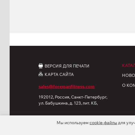
КАТА
ВЕРСИЯ ДЛЯ ПЕЧАТИ
КАРТА САЙТА
НОВО
О КО
sales@foremanfitness.com
192012, Россия, Санкт-Петербург,
ул. Бабушкина, д. 123, лит. КБ,
корп. 12
Мы используем
cookie-файлы
для улу
© 2026 ООО «ФОРМАН Продактс». Все права защ
Политика обработки персональных данных
C