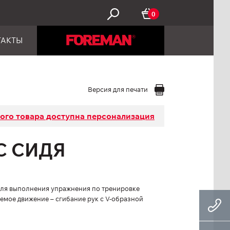
0
ТАКТЫ
Версия для печати
того товара доступна персонализация
С СИДЯ
для выполнения упражнения по тренировке
емое движение – сгибание рук с V-образной