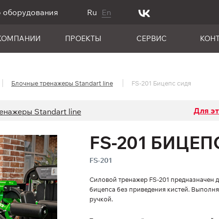
о оборудования
Ru
En
КОМПАНИИ
ПРОЕКТЫ
СЕРВИС
КОН
Блочные тренажеры Standart line
FS-201 Бицепс сидя
Для э
енажеры Standart line
FS-201 БИЦЕП
FS-201
Силовой тренажер FS-201 предназначен 
бицепса без приведения кистей. Выполня
ручкой.