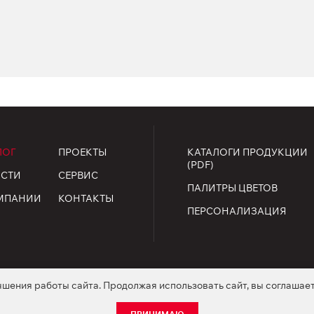
ЛОГ
ПРОЕКТЫ
КАТАЛОГИ ПРОДУКЦИИ
(PDF)
СТИ
СЕРВИС
ПАЛИТРЫ ЦВЕТОВ
МПАНИИ
КОНТАКТЫ
ПЕРСОНАЛИЗАЦИЯ
чшения работы сайта. Продолжая использовать сайт, вы соглашае
ищены.
огласие на обработку персональных данных
Положение о coo