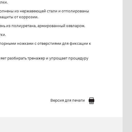
лки.
олнены из нержавеющей стали и отполированы
 защиты от коррозии.
мень из полиуретана, армированный кевларом.
ки.
порными ножками с отверстиями для фиксации к
яет разбирать тренажер и упрощает процедуру
Версия для печати