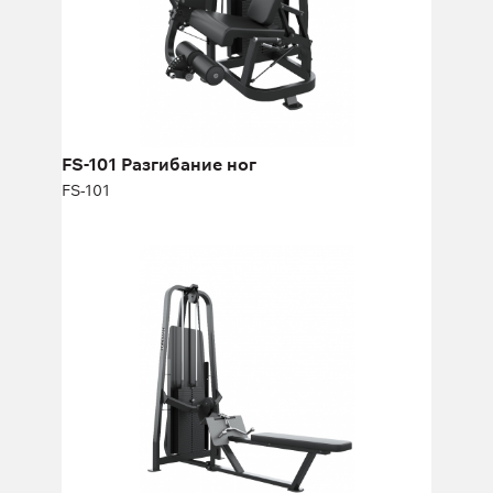
Длина:
140 см
Высота:
140 см
Ширина:
90 см
Масса плит:
113 кг
Кол-во плит:
25
FS-101 Разгибание ног
FS-101
FS-302 Гребная тяга (горизонтальный
блок)
FS-302
Длина:
255 см