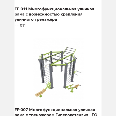
Длина:
373 см
Высота:
283 см
FF-011 Многофункциональная уличная
Ширина:
350 см
рама с возможностью крепления
уличного тренажёра
FF-011
FF-007 Многофункциональная
уличная рама с тренажером
Гиперэкстензия - FO-02
FF-007
Длина:
450 см
Высота:
280 см
Ширина:
550 см
FF-007 Многофункциональная уличная
рама с тренажером Гиперэкстензия - FO-