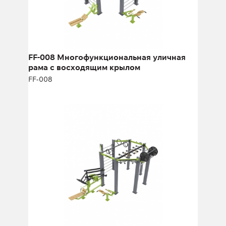
Длина:
662 см
Высота:
280 см
Ширина:
636 см
FF-008 Многофункциональная уличная
рама c восходящим крылом
FF-008
FF-011 Многофункциональная
уличная рама с возможностью
крепления уличного тренажёра
FF-011