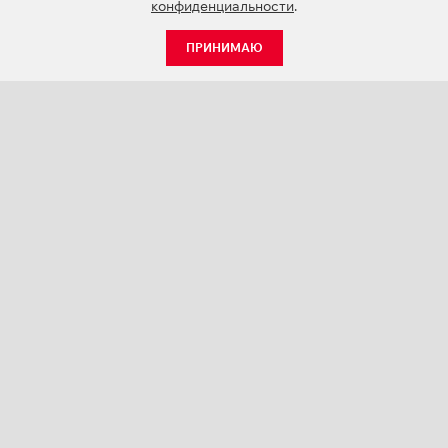
конфиденциальности
.
ПРИНИМАЮ
КАТАЛОГ
НОВОСТИ
О КОМПАНИИ
ПРОЕКТЫ
СЕРВИС
КОНТАКТЫ
КАТАЛОГИ ПРОДУКЦИИ (PDF)
ПАЛИТРЫ ЦВЕТОВ
ПЕРСОНАЛИЗАЦИЯ