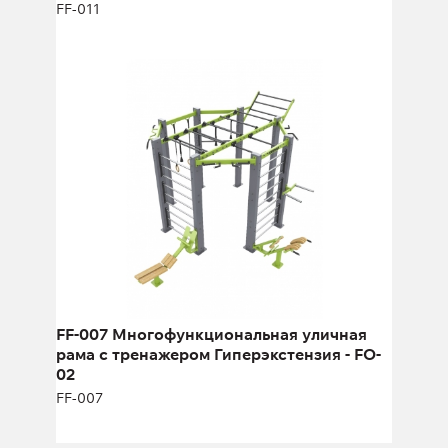
FF-011
FF-007 Многофункциональная
уличная рама с тренажером
Гиперэкстензия - FO-02
FF-007
Длина:
450 см
Высота:
280 см
Ширина:
550 см
FF-007 Многофункциональная уличная
рама с тренажером Гиперэкстензия - FO-
02
FF-007