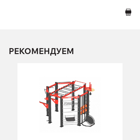
РЕКОМЕНДУЕМ
Многофункциональная рама FY-885.2
FY-885.2
Длина:
336 см
Высота:
280 см
Ширина:
336 см