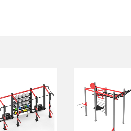
Многофункциональная
Многофункциональн
рама FY-2159
рама FY-1729.2
FY-2159
FY-1729.2