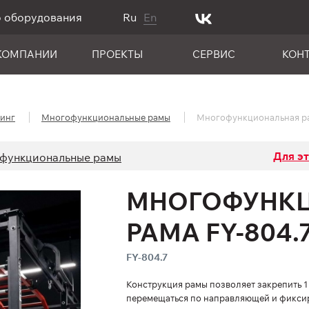
о оборудования
Ru
En
КОМПАНИИ
ПРОЕКТЫ
СЕРВИС
КОН
инг
Многофункциональные рамы
Многофункциональная ра
Для э
функциональные рамы
МНОГОФУНК
РАМА FY-804.
FY-804.7
Конструкция рамы позволяет закрепить 1
перемещаться по направляющей и фиксир