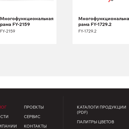
Длина:
480 см
Многофункциональная
Многофункциональн
Высота:
270 см
Длина:
385 см
рама FY-2159
рама FY-1729.2
Ширина:
220 см
Высота:
330 см
FY-2159
FY-1729.2
Ширина:
205 см
ЛОГ
ПРОЕКТЫ
КАТАЛОГИ ПРОДУКЦИИ
(PDF)
СТИ
СЕРВИС
ПАЛИТРЫ ЦВЕТОВ
МПАНИИ
КОНТАКТЫ