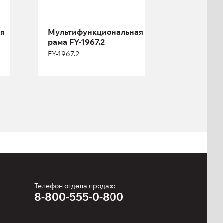
Длина:
620 см
ая
Мультифункциональная
Высота:
270 см
рама FY-1967.2
Ширина:
290 см
FY-1967.2
Телефон отдела продаж:
8-800-555-0-800