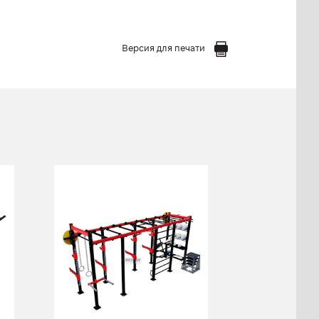
Версия для печати
ая
Мультифункциональная
рама FY-1967.2
FY-1967.2