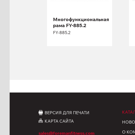
Длина:
336 см
Высота:
280 см
Многофункциональная
Ширина:
336 см
рама FY-885.2
FY-885.2
КАТА
ВЕРСИЯ ДЛЯ ПЕЧАТИ
КАРТА САЙТА
НОВО
О КО
sales@foremanfitness.com