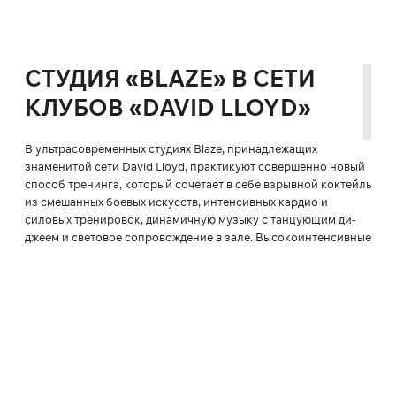
СТУДИЯ «BLAZE» В СЕТИ
КЛУБОВ «DAVID LLOYD»
В ультрасовременных студиях Blaze, принадлежащих
знаменитой сети David Lloyd, практикуют совершенно новый
способ тренинга, который сочетает в себе взрывной коктейль
из смешанных боевых искусств, интенсивных кардио и
силовых тренировок, динамичную музыку с танцующим ди-
джеем и световое сопровождение в зале. Высокоинтенсивные
занятия объединяют всех участников, которые выполняют
круговую тренировку на протяжении 45 или 55 минут.
Интенсивность имеет свою градацию цветов, с разделением
на желтые, зелёные и красные зоны. В красной зоне
"выживают" самые стойкие. Каждый участник использует
монитор сердечного ритма, который даёт возможность в
режиме реального времени определить результативность
тренировки. Информация выводится на экраны,