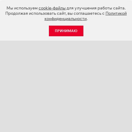
Мы используем
cookie-файлы
для улучшения работы сайта.
Продолжая использовать сайт, вы соглашаетесь с
Политикой
конфиденциальности
.
ПРИНИМАЮ
КАТАЛОГ
НОВОСТИ
О КОМПАНИИ
ПРОЕКТЫ
СЕРВИС
КОНТАКТЫ
КАТАЛОГИ ПРОДУКЦИИ (PDF)
ПАЛИТРЫ ЦВЕТОВ
ПЕРСОНАЛИЗАЦИЯ