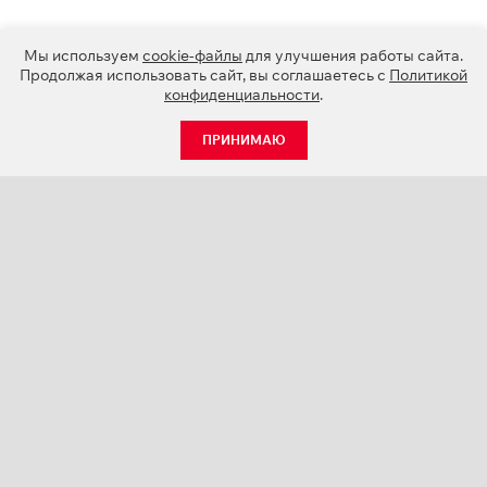
Мы используем
cookie-файлы
для улучшения работы сайта.
Продолжая использовать сайт, вы соглашаетесь с
Политикой
конфиденциальности
.
ПРИНИМАЮ
КАТАЛОГ
НОВОСТИ
О КОМПАНИИ
ПРОЕКТЫ
СЕРВИС
КОНТАКТЫ
КАТАЛОГИ ПРОДУКЦИИ (PDF)
ПАЛИТРЫ ЦВЕТОВ