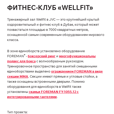
ФИТНЕС-КЛУБ «WELLFIT»
Тренажерный зал Wellfit в JVC — это крупнейший крытый
оздоровительный и фитнес-клуб в Дубае, который может
похвастаться площадью в 7000 квадратных метров,
оснащенной самым современным оборудованием мирового
класса.
В зоне единоборств установлено оборудование
®
FOREMAN
-
боксерский ринг
и
многофункциональны
подвес для бокса
с волнообразным рукоходом.
Тренировочное пространство для занятий смешанными
единоборствами выделено
ограждением FOREMAN в виде
секции ММА
. Секции имеют прямые и угловые стойки, а
также оснащены встроенными дверьми. Помимо
оборудования для единоборств в Wellfit также
установлены
скамьи FOREMAN FY-1055.12 с
интегрированными гантелями
.
Тип проекта: