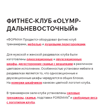
ФИТНЕС-КЛУБ «OLYMP-
ДАЛЬНЕВОСТОЧНЫЙ»
«ФОРМАН Продактс» оборудовал фитнес-клуб
тренажерами,
мебелью
и
душевыми перегородками
.
Для мужской и женской раздевалок клуба были
изготовлены
односекционные
и
двухсекционные
шкафы
,
двухсторонние скамьи с вешалками
в различном
цветовом исполнении. Особенностью установки мебели в
раздевалках является то, что односекционные и
двухсекционные шкафы чередуются в общих блоках.
На
номерки шкафчиков
нанесен цветной логотип клуба.
В тренажерном зале клуба установлены
силовые
®
тренажеры
,
скамьи
, подставки FOREMAN
и
свободные веса
с логотипом клуба
.