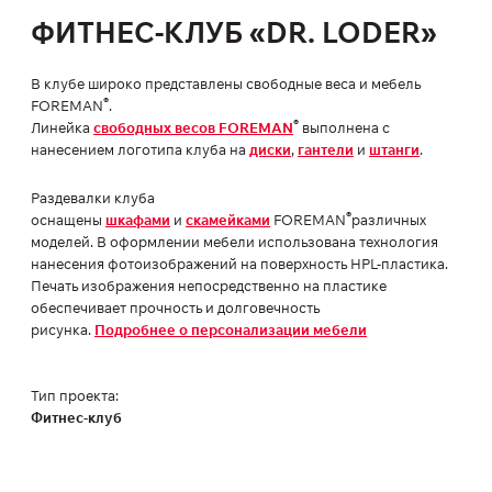
ФИТНЕС-КЛУБ «DR. LODER»
В клубе широко представлены свободные веса и мебель
®
FOREMAN
.
®
Линейка
свободных весов FOREMAN
выполнена с
нанесением логотипа клуба на
диски
,
гантели
и
штанги
.
Раздевалки клуба
®
оснащены
шкафами
и
скамейками
FOREMAN
различных
моделей. В оформлении мебели использована технология
нанесения фотоизображений на поверхность HPL-пластика.
Печать изображения непосредственно на пластике
обеспечивает прочность и долговечность
рисунка.
Подробнее о персонализации мебели
Тип проекта:
Фитнес-клуб