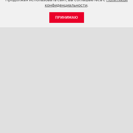
конфиденциальности
.
ПРИНИМАЮ
КАТАЛОГ
НОВОСТИ
О КОМПАНИИ
ПРОЕКТЫ
СЕРВИС
КОНТАКТЫ
КАТАЛОГИ ПРОДУКЦИИ (PDF)
ПАЛИТРЫ ЦВЕТОВ
ПЕРСОНАЛИЗАЦИЯ