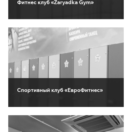
Фитнес клуб «Zaryadka Gym»
Спортивный клуб «ЕвроФитнес»