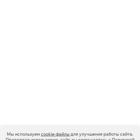
Мы используем
cookie-файлы
для улучшения работы сайта.
Продолжая использовать сайт, вы соглашаетесь с
Политикой