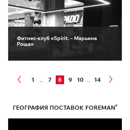
Фитнес-клуб «Spirit. – Марьина
Роща»
1
7
8
9
10
14
...
...
®
ГЕОГРАФИЯ ПОСТАВОК FOREMAN