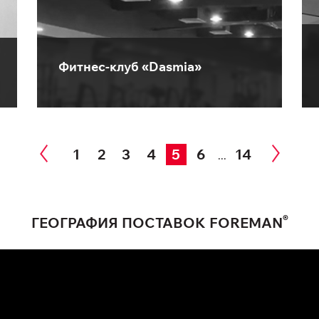
Фитнес-клуб «Dasmia»
1
2
3
4
5
6
14
...
®
ГЕОГРАФИЯ ПОСТАВОК FOREMAN