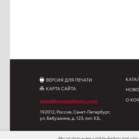
КАТА
ВЕРСИЯ ДЛЯ ПЕЧАТИ
КАРТА САЙТА
НОВО
О КО
sales@foremanfitness.com
192012, Россия, Санкт-Петербург,
ул. Бабушкина, д. 123, лит. КБ,
корп. 12
Мы используем
cookie-файлы
для улу