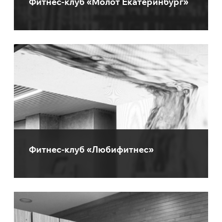
Фитнес-клуб «Молот Екатеринбург»
Фитнес-клуб «Любифитнес»