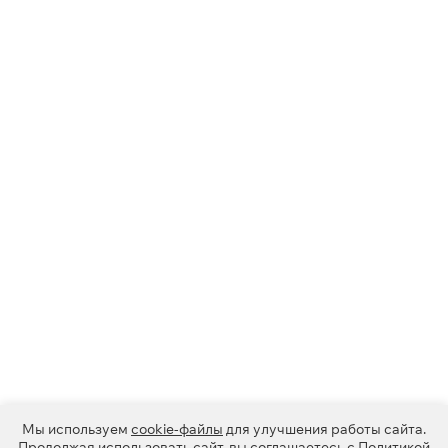
Мы используем
cookie-файлы
для улучшения работы сайта.
Продолжая использовать сайт, вы соглашаетесь с
Политикой