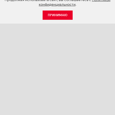
конфиденциальности
.
ПРИНИМАЮ
КАТАЛОГ
НОВОСТИ
О КОМПАНИИ
ПРОЕКТЫ
СЕРВИС
КОНТАКТЫ
КАТАЛОГИ ПРОДУКЦИИ (PDF)
ПАЛИТРЫ ЦВЕТОВ
ПЕРСОНАЛИЗАЦИЯ