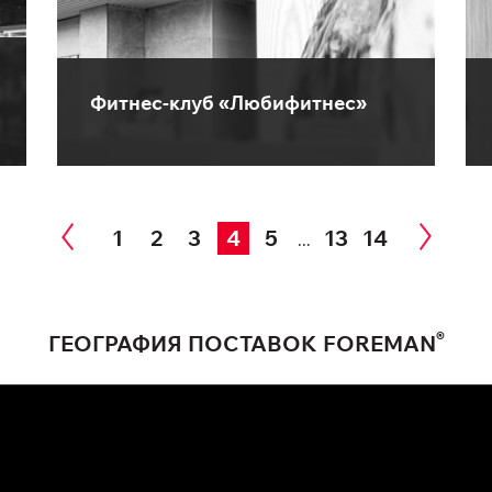
Фитнес-клуб «Любифитнес»
1
2
3
4
5
13
14
...
®
ГЕОГРАФИЯ ПОСТАВОК FOREMAN