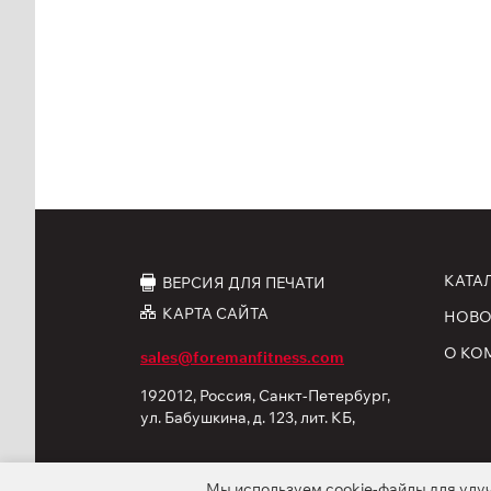
КАТА
ВЕРСИЯ ДЛЯ ПЕЧАТИ
КАРТА САЙТА
НОВО
О КО
sales@foremanfitness.com
192012, Россия, Санкт-Петербург,
ул. Бабушкина, д. 123, лит. КБ,
корп. 12
Мы используем
cookie-файлы
для улу