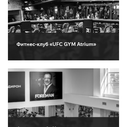
Фитнес-клуб «UFC GYM Atrium»