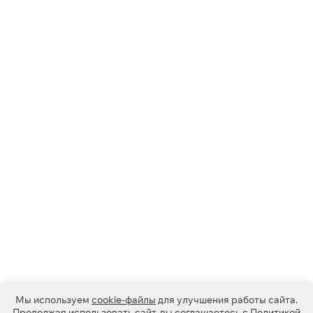
Мы используем
cookie-файлы
для улучшения работы сайта.
Продолжая использовать сайт, вы соглашаетесь с
Политикой