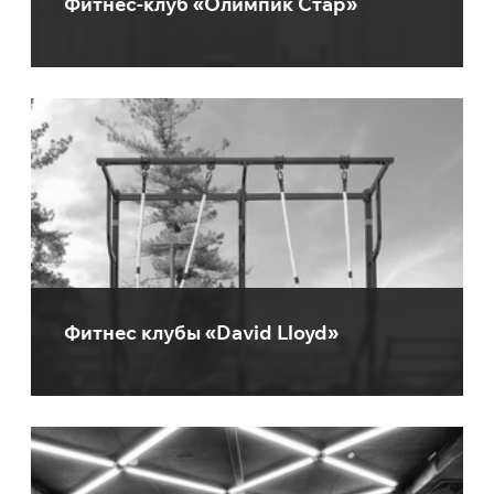
Фитнес-клуб «Олимпик Стар»
Фитнес клубы «David Lloyd»