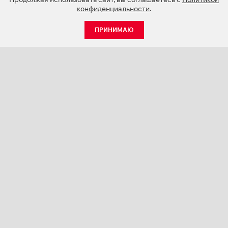
конфиденциальности
.
ПРИНИМАЮ
КАТАЛОГ
НОВОСТИ
О КОМПАНИИ
ПРОЕКТЫ
СЕРВИС
КОНТАКТЫ
КАТАЛОГИ ПРОДУКЦИИ (PDF)
ПАЛИТРЫ ЦВЕТОВ
ПЕРСОНАЛИЗАЦИЯ