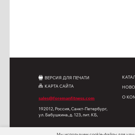
КАТА
ВЕРСИЯ ДЛЯ ПЕЧАТИ
КАРТА САЙТА
НОВО
О КО
sales@foremanfitness.com
192012, Россия, Санкт-Петербург,
ул. Бабушкина, д. 123, лит. КБ,
корп. 12
Мы используем
cookie-файлы
для улу