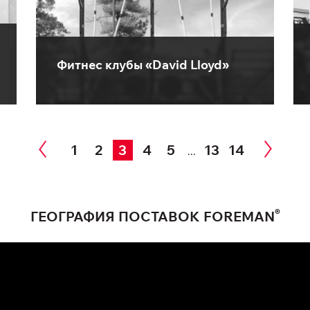
Фитнес клубы «David Lloyd»
1
2
3
4
5
13
14
...
®
ГЕОГРАФИЯ ПОСТАВОК FOREMAN