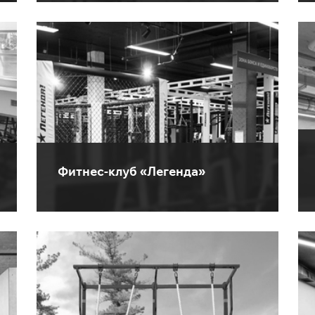
Фитнес-клуб «Легенда»