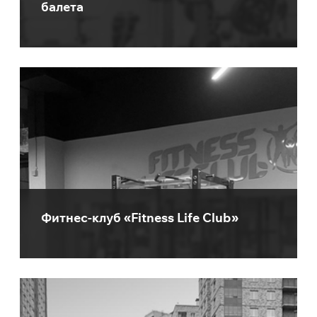
балета
Фитнес-клуб «Fitness Life Club»