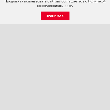
Продолжая использовать сайт, вы соглашаетесь с
Политикой
конфиденциальности
.
ПРИНИМАЮ
КАТАЛОГ
НОВОСТИ
О КОМПАНИИ
ПРОЕКТЫ
СЕРВИС
КОНТАКТЫ
КАТАЛОГИ ПРОДУКЦИИ (PDF)
ПАЛИТРЫ ЦВЕТОВ
ПЕРСОНАЛИЗАЦИЯ