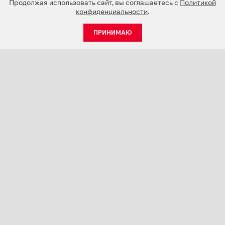
Продолжая использовать сайт, вы соглашаетесь с
Политикой
конфиденциальности
.
ПРИНИМАЮ
КАТАЛОГ
НОВОСТИ
О КОМПАНИИ
ПРОЕКТЫ
СЕРВИС
КОНТАКТЫ
КАТАЛОГИ ПРОДУКЦИИ (PDF)
ПАЛИТРЫ ЦВЕТОВ
ПЕРСОНАЛИЗАЦИЯ