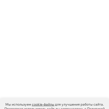
Мы используем
cookie-файлы
для улучшения работы сайта.
Продолжая использовать сайт, вы соглашаетесь с
Политикой