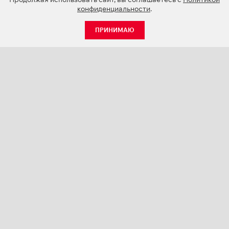
конфиденциальности
.
ПРИНИМАЮ
КАТАЛОГ
НОВОСТИ
О КОМПАНИИ
ПРОЕКТЫ
СЕРВИС
КОНТАКТЫ
КАТАЛОГИ ПРОДУКЦИИ (PDF)
ПАЛИТРЫ ЦВЕТОВ
ПЕРСОНАЛИЗАЦИЯ