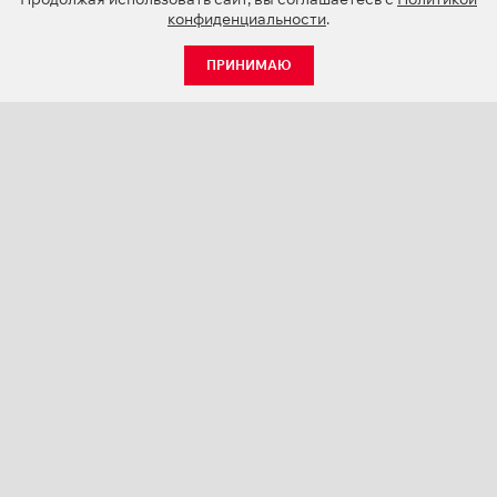
конфиденциальности
.
ПРИНИМАЮ
КАТАЛОГ
НОВОСТИ
О КОМПАНИИ
ПРОЕКТЫ
СЕРВИС
КОНТАКТЫ
КАТАЛОГИ ПРОДУКЦИИ (PDF)
ПАЛИТРЫ ЦВЕТОВ
ПЕРСОНАЛИЗАЦИЯ