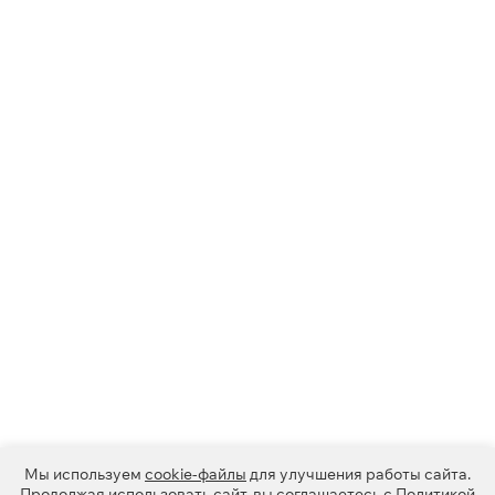
Мы используем
cookie-файлы
для улучшения работы сайта.
Продолжая использовать сайт, вы соглашаетесь с
Политикой