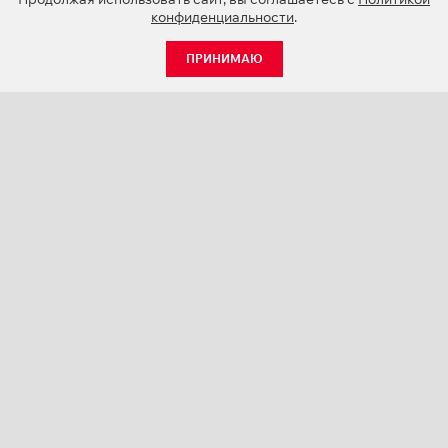
конфиденциальности
.
ПРИНИМАЮ
КАТАЛОГ
НОВОСТИ
О КОМПАНИИ
ПРОЕКТЫ
СЕРВИС
КОНТАКТЫ
КАТАЛОГИ ПРОДУКЦИИ (PDF)
ПАЛИТРЫ ЦВЕТОВ
ПЕРСОНАЛИЗАЦИЯ