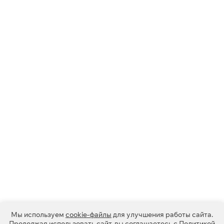
Мы используем
cookie-файлы
для улучшения работы сайта.
Продолжая использовать сайт, вы соглашаетесь с
Политикой