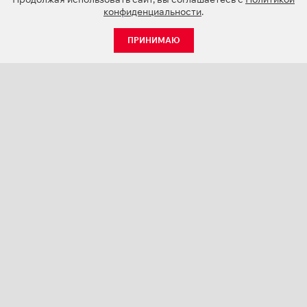
конфиденциальности
.
ПРИНИМАЮ
КАТАЛОГ
НОВОСТИ
О КОМПАНИИ
ПРОЕКТЫ
СЕРВИС
КОНТАКТЫ
КАТАЛОГИ ПРОДУКЦИИ (PDF)
ПАЛИТРЫ ЦВЕТОВ
ПЕРСОНАЛИЗАЦИЯ