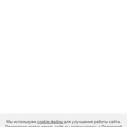
Мы используем
cookie-файлы
для улучшения работы сайта.
Продолжая использовать сайт, вы соглашаетесь с
Политикой