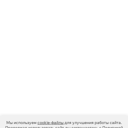
Мы используем
cookie-файлы
для улучшения работы сайта.
Продолжая использовать сайт, вы соглашаетесь с
Политикой