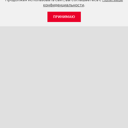
конфиденциальности
.
ПРИНИМАЮ
КАТАЛОГ
НОВОСТИ
О КОМПАНИИ
ПРОЕКТЫ
СЕРВИС
КОНТАКТЫ
КАТАЛОГИ ПРОДУКЦИИ (PDF)
ПАЛИТРЫ ЦВЕТОВ
ПЕРСОНАЛИЗАЦИЯ