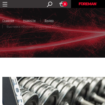
0
Главная
Новости
Видео
Выставка «Фитнес–Индустрия 2009»