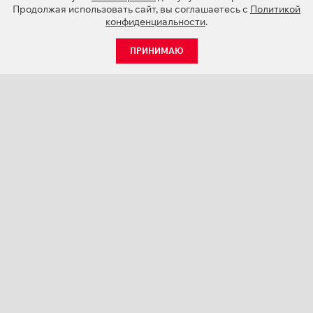
Продолжая использовать сайт, вы соглашаетесь с
Политикой
конфиденциальности
.
ПРИНИМАЮ
КАТАЛОГ
НОВОСТИ
О КОМПАНИИ
ПРОЕКТЫ
СЕРВИС
КОНТАКТЫ
КАТАЛОГИ ПРОДУКЦИИ (PDF)
ПАЛИТРЫ ЦВЕТОВ
ПЕРСОНАЛИЗАЦИЯ