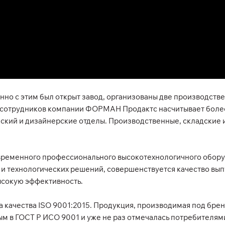
нно с этим был открыт завод, организованы две производстве
о сотрудников компании ФОРМАН Продактс насчитывает более
еский и дизайнерские отделы. Производственные, складски
еменного профессионального высокотехнологичного оборуд
 и технологических решений, совершенствуется качество вы
ысокую эффективность.
 качества ISO 9001:2015. Продукция, производимая под б
 в ГОСТ Р ИСО 9001 и уже не раз отмечалась потребителями