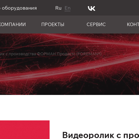
о оборудования
Ru
En
КОМПАНИИ
ПРОЕКТЫ
СЕРВИС
КОН
ик с производства ФОРМАН Продактс (FOREMAN®)
Видеоролик с пр