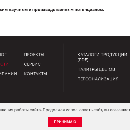
оким научным и производственным потенциалом.
ЛОГ
ПРОЕКТЫ
КАТАЛОГИ ПРОДУКЦИИ
(PDF)
СТИ
СЕРВИС
ПАЛИТРЫ ЦВЕТОВ
МПАНИИ
КОНТАКТЫ
ПЕРСОНАЛИЗАЦИЯ
чшения работы сайта. Продолжая использовать сайт, вы соглашае
ищены.
огласие на обработку персональных данных
Положение о coo
ПРИНИМАЮ
ть или улучшать функциональность продукции без предварительного инфор