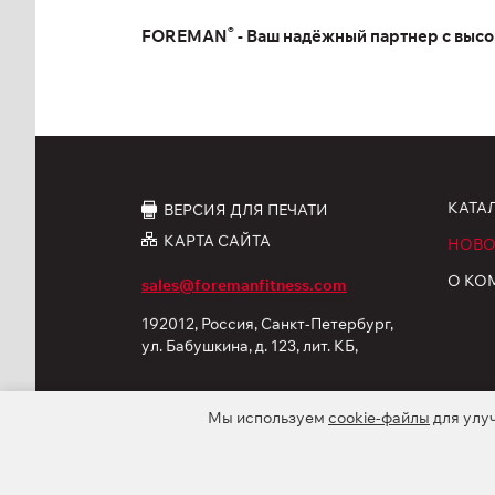
®
FOREMAN
- Ваш надёжный партнер с выс
КАТА
ВЕРСИЯ ДЛЯ ПЕЧАТИ
КАРТА САЙТА
НОВО
О КО
sales@foremanfitness.com
192012, Россия, Санкт-Петербург,
ул. Бабушкина, д. 123, лит. КБ,
корп. 12
Мы используем
cookie-файлы
для улу
© 2026 ООО «ФОРМАН Продактс». Все права защ
Политика обработки персональных данных
C
* Компания оставляет за собой право модифицирова