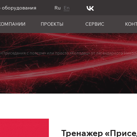
о оборудования
Ru
En
КОМПАНИИ
ПРОЕКТЫ
СЕРВИС
КОН
«Приседания с поясом» или просто «Колодец» от легендарного Никол
Тренажер «Присе