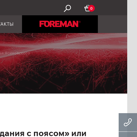
0
ТАКТЫ
ая Ясиновского
дания с поясом» или