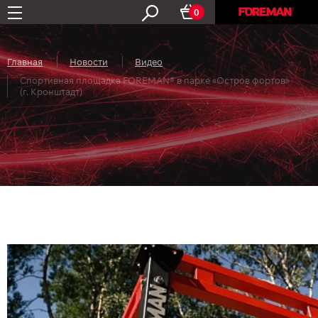
0
Главная
Новости
Видео
Спортивная площадка FOREMAN® в парке «Остров фортов»
(г. Кронштадт)