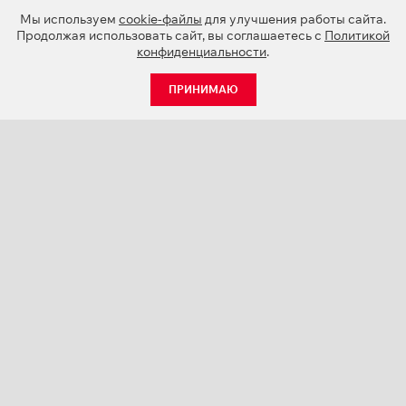
Мы используем
cookie-файлы
для улучшения работы сайта.
Продолжая использовать сайт, вы соглашаетесь с
Политикой
конфиденциальности
.
ПРИНИМАЮ
КАТАЛОГ
НОВОСТИ
О КОМПАНИИ
ПРОЕКТЫ
СЕРВИС
КОНТАКТЫ
КАТАЛОГИ ПРОДУКЦИИ (PDF)
ПАЛИТРЫ ЦВЕТОВ
ПЕРСОНАЛИЗАЦИЯ