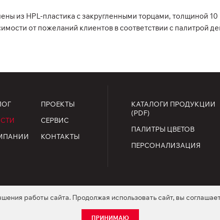
ены из HPL-пластика с закругленными торцами, толщиной 10
симости от пожеланий клиентов в соответствии с палитрой д
ЛОГ
ПРОЕКТЫ
КАТАЛОГИ ПРОДУКЦИИ
(PDF)
СТИ
СЕРВИС
ПАЛИТРЫ ЦВЕТОВ
МПАНИИ
КОНТАКТЫ
ПЕРСОНАЛИЗАЦИЯ
чшения работы сайта. Продолжая использовать сайт, вы соглашае
ищены.
огласие на обработку персональных данных
Положение о coo
ПРИНИМАЮ