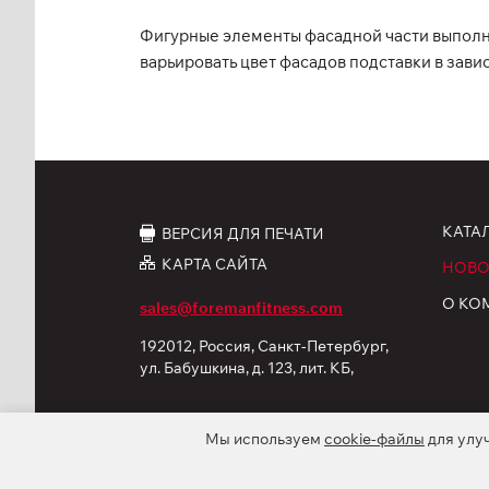
Фигурные элементы фасадной части выполн
варьировать цвет фасадов подставки в зави
КАТА
ВЕРСИЯ ДЛЯ ПЕЧАТИ
КАРТА САЙТА
НОВО
О КО
sales@foremanfitness.com
192012, Россия, Санкт-Петербург,
ул. Бабушкина, д. 123, лит. КБ,
корп. 12
Мы используем
cookie-файлы
для улу
© 2026 ООО «ФОРМАН Продактс». Все права защ
Политика обработки персональных данных
C