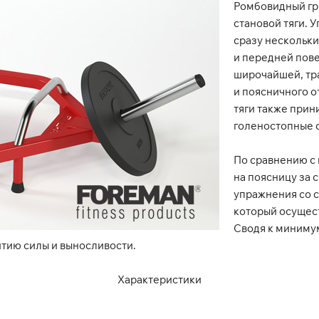
Ромбовидный гр
становой тяги. 
сразу нескольки
и передней пове
широчайшей, тр
и поясничного о
тяги также прин
голеностопные 
По сравнению с
на поясницу за 
упражнения со с
который осущест
Сводя к минимум
тию силы и выносливости.
Характеристики