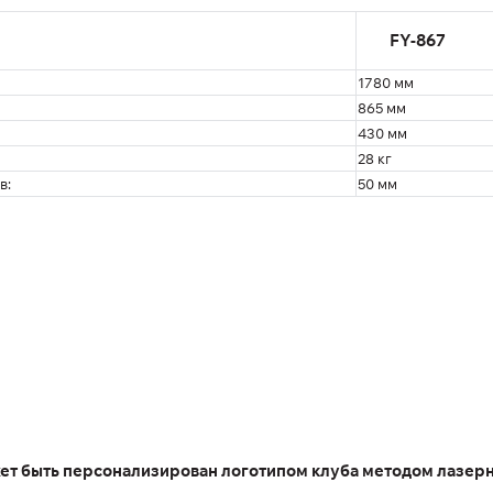
FY-867
1780 мм
865 мм
430 мм
28 кг
в:
50 мм
ет быть персонализирован логотипом клуба методом лазерн