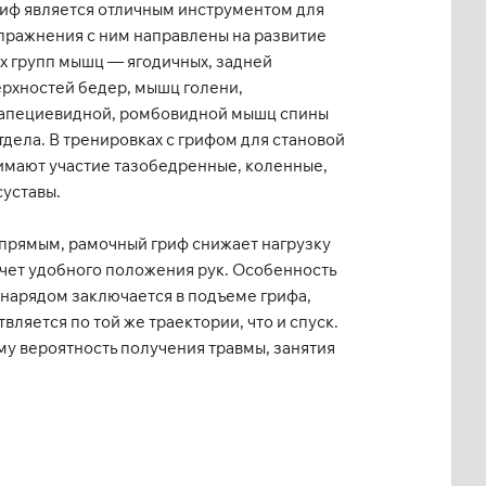
иф является отличным инструментом для
Упражнения с ним направлены на развитие
х групп мышц — ягодичных, задней
рхностей бедер, мышц голени,
апециевидной, ромбовидной мышц спины
тдела. В тренировках с грифом для становой
имают участие тазобедренные, коленные,
суставы.
 прямым, рамочный гриф снижает нагрузку
счет удобного положения рук. Особенность
нарядом заключается в подъеме грифа,
вляется по той же траектории, что и спуск.
у вероятность получения травмы, занятия