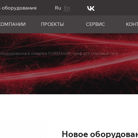
о оборудования
Ru
En
КОМПАНИИ
ПРОЕКТЫ
СЕРВИС
КОН
оборудование в линейке FOREMAN®: гриф для становой тяги
Новое оборудован