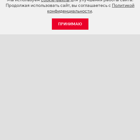
Продолжая использовать сайт, вы соглашаетесь с
Политикой
конфиденциальности
.
ПРИНИМАЮ
КАТАЛОГ
НОВОСТИ
О КОМПАНИИ
ПРОЕКТЫ
СЕРВИС
КОНТАКТЫ
КАТАЛОГИ ПРОДУКЦИИ (PDF)
ПАЛИТРЫ ЦВЕТОВ
ПЕРСОНАЛИЗАЦИЯ