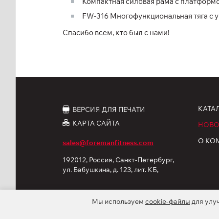
Компактная силовая рама с платформ
FW-316 Многофункциональная тяга с у
Спасибо всем, кто был с нами!
КАТА
ВЕРСИЯ ДЛЯ ПЕЧАТИ
КАРТА САЙТА
НОВО
О КО
sales@foremanfitness.com
192012, Россия, Санкт-Петербург,
ул. Бабушкина, д. 123, лит. КБ,
корп. 12
Мы используем
cookie-файлы
для улу
© 2026 ООО «ФОРМАН Продактс». Все права защ
Политика обработки персональных данных
C