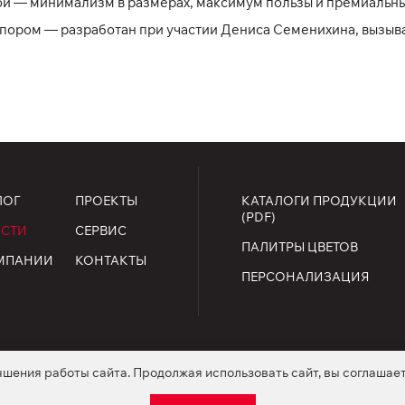
ой — минимализм в размерах, максимум пользы и премиальны
пором — разработан при участии Дениса Семенихина, вызыва
ЛОГ
ПРОЕКТЫ
КАТАЛОГИ ПРОДУКЦИИ
(PDF)
СТИ
СЕРВИС
ПАЛИТРЫ ЦВЕТОВ
МПАНИИ
КОНТАКТЫ
ПЕРСОНАЛИЗАЦИЯ
чшения работы сайта. Продолжая использовать сайт, вы соглашае
ищены.
огласие на обработку персональных данных