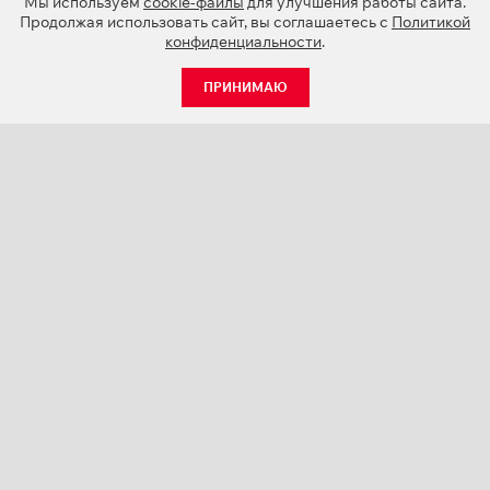
Мы используем
cookie-файлы
для улучшения работы сайта.
Продолжая использовать сайт, вы соглашаетесь с
Политикой
конфиденциальности
.
ПРИНИМАЮ
КАТАЛОГ
НОВОСТИ
О КОМПАНИИ
ПРОЕКТЫ
СЕРВИС
КОНТАКТЫ
КАТАЛОГИ ПРОДУКЦИИ (PDF)
ПАЛИТРЫ ЦВЕТОВ
ПЕРСОНАЛИЗАЦИЯ