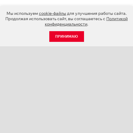
Мы используем
cookie-файлы
для улучшения работы сайта.
Продолжая использовать сайт, вы соглашаетесь с
Политикой
конфиденциальности
.
ПРИНИМАЮ
КАТАЛОГ
НОВОСТИ
О КОМПАНИИ
ПРОЕКТЫ
СЕРВИС
КОНТАКТЫ
КАТАЛОГИ ПРОДУКЦИИ (PDF)
ПАЛИТРЫ ЦВЕТОВ