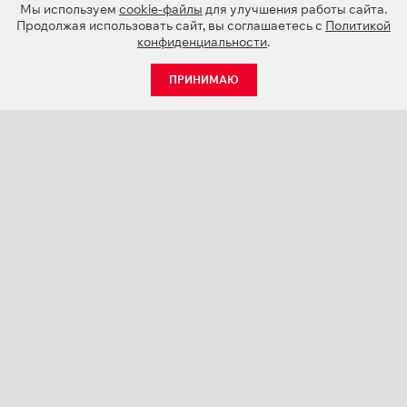
Мы используем
cookie-файлы
для улучшения работы сайта.
Продолжая использовать сайт, вы соглашаетесь с
Политикой
конфиденциальности
.
ПРИНИМАЮ
КАТАЛОГ
НОВОСТИ
О КОМПАНИИ
ПРОЕКТЫ
СЕРВИС
КОНТАКТЫ
КАТАЛОГИ ПРОДУКЦИИ (PDF)
ПАЛИТРЫ ЦВЕТОВ
ПЕРСОНАЛИЗАЦИЯ