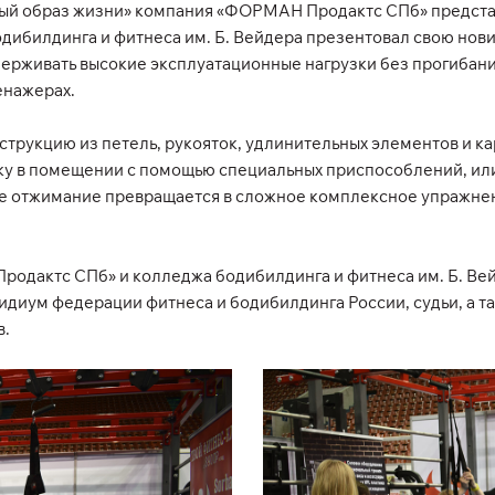
вый образ жизни» компания «ФОРМАН Продактс СПб» предста
ибилдинга и фитнеса им. Б. Вейдера презентовал свою нов
рживать высокие эксплуатационные нагрузки без прогибаний
енажерах.
рукцию из петель, рукояток, удлинительных элементов и ка
у в помещении с помощью специальных приспособлений, или д
ое отжимание превращается в сложное комплексное упражнен
дактс СПб» и колледжа бодибилдинга и фитнеса им. Б. Вей
диум федерации фитнеса и бодибилдинга России, судьи, а та
в.