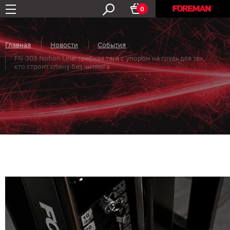
0
Главная
Новости
События
FN-303 Notion Line: гребная тяга с упором на грудь для тех,
кто строит спину без читинга