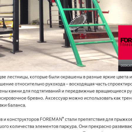
е лестницы, которые были окрашены в разные яркие цвета и
шение относительно рукохода – восходящая часть спроектир
ены камни для подтягиваний и передвижные вращающиеся рук
сировочное бревно. Аксессуар можно использовать как трен
вки баланса.
®
ов и конструкторов FOREMAN
стали препятствия для прыжков
шого количества элементов паркура. Они прекрасно развива