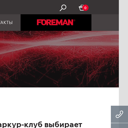
0
ТАКТЫ
аркур-клуб выбирает