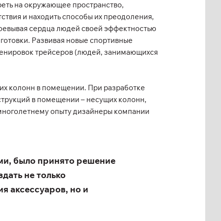
реть на окружающее пространство,
ствия и находить способы их преодоления,
авоевывая сердца людей своей эффектностью
готовки. Развивая новые спортивные
ренировок трейсеров (людей, занимающихся
их колонн в помещении. При разработке
трукций в помещении – несущих колонн,
я многолетнему опыту дизайнеры компании
ами, было принято решение
здать не только
я аксессуаров, но и