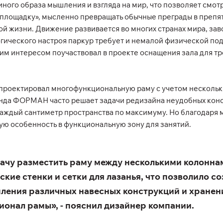
ного образа мышления и взгляда на мир, что позволяет смот
площадку», мысленно превращать обычные преграды в препят
вной жизни. Движение развивается во многих странах мира, з
гического настроя паркур требует и немалой физической под
м интересом поучаствовал в проекте оснащения зала для т
проектировал многофункциональную раму с учетом нескольк
нда ФОРМАН часто решает задачи редизайна неудобных конс
 каждый сантиметр пространства по максимуму. Но благодар
ную особенность в функциональную зону для занятий.
адачу разместить раму между несколькими колонн
кие стенки и сетки для лазанья, что позволило со
ления различных навесных конструкций и хранени
онал рамы», - пояснил дизайнер компании.