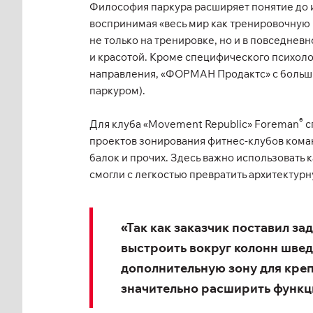
Философия паркура расширяет понятие до и
воспринимая «весь мир как тренировочную 
не только на тренировке, но и в повседне
и красотой. Кроме специфического психоло
направления, «ФОРМАН Продактс» с больши
паркуром).
®
Для клуба «Movement Republic» Foreman
с
проектов зонирования фитнес-клубов кома
балок и прочих. Здесь важно использовать
смогли с легкостью превратить архитектур
«Так как заказчик поставил з
выстроить вокруг колонн шведс
дополнительную зону для креп
значительно расширить функци