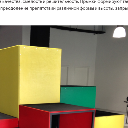
 качества, смелость и решительность. Прыжки формируют та
преодоление препятствий различной формы и высоты, запрыг