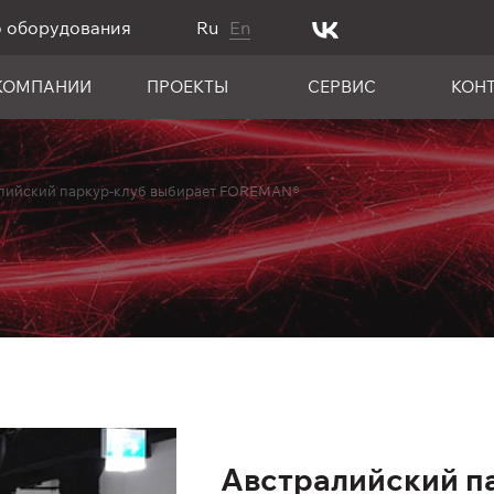
о оборудования
Ru
En
КОМПАНИИ
ПРОЕКТЫ
СЕРВИС
КОН
лийский паркур-клуб выбирает FOREMAN®
Австралийский п