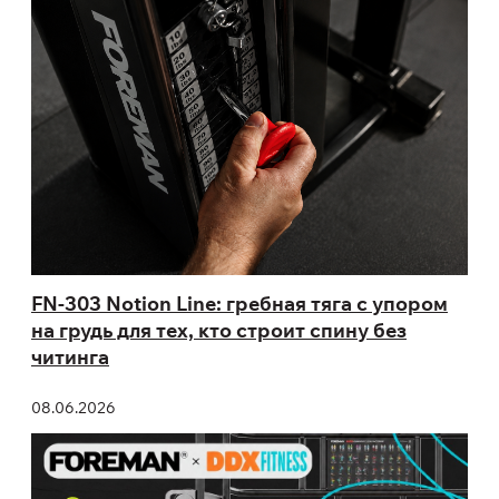
FN-303 Notion Line: гребная тяга с упором
на грудь для тех, кто строит спину без
читинга
08.06.2026